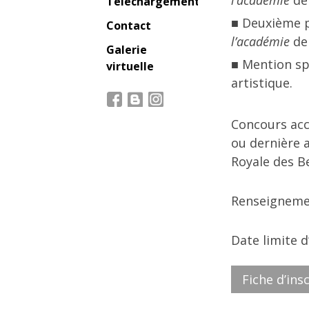
l’académie
de 
Téléchargement
Deuxième pr
Contact
l’académie
de 
Galerie
Mention sp
virtuelle
artistique.
Concours acce
ou dernière a
Royale des B
Renseignemen
Date limite d
Fiche d’ins