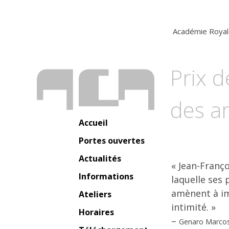
Académie Royal
Prix d
des ar
Accueil
Portes ouvertes
Actualités
« Jean-Franço
Informations
laquelle ses 
amènent à ima
Ateliers
intimité. »
Horaires
–
Genaro Marcos